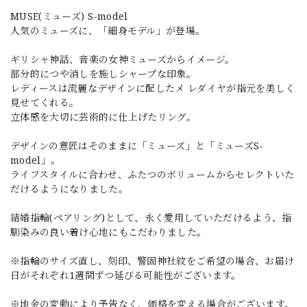
MUSE(ミューズ) S-model
人気のミューズに、「細身モデル」が登場。
ギリシャ神話、音楽の女神ミューズからイメージ。
部分的につや消しを施しシャープな印象。
レディースは流麗なデザインに配したメ レダイヤが指元を美しく
見せてくれる。
立体感を大切に芸術的に仕上げたリング。
デザインの意匠はそのままに「ミューズ」と「ミューズS-
model」。
ライフスタイルに合わせ、ふたつのボリュームからセレクトいた
だけるようになりました。
結婚指輪(ペアリング)として、永く愛用していただけるよう、指
馴染みの良い着け心地にもこだわりました。
※指輪のサイズ直し、刻印、警固神社紋をご希望の場合、お届け
日がそれぞれ1週間ずつ延びる可能性がございます。
※地金の変動により予告なく、価格を変える場合がございます。