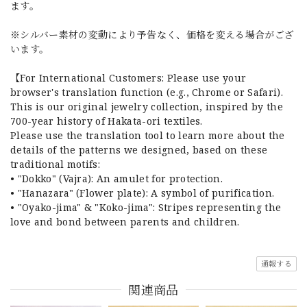
ます。
※シルバー素材の変動により予告なく、価格を変える場合がござ
います。
【For International Customers: Please use your
browser's translation function (e.g., Chrome or Safari).
This is our original jewelry collection, inspired by the
700-year history of Hakata-ori textiles.
Please use the translation tool to learn more about the
details of the patterns we designed, based on these
traditional motifs:
• "Dokko" (Vajra): An amulet for protection.
• "Hanazara" (Flower plate): A symbol of purification.
• "Oyako-jima" & "Koko-jima": Stripes representing the
love and bond between parents and children.
通報する
関連商品