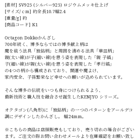
[素材] SV925 (シルバー925) ロジウムメッキ仕上げ
[サイズ/ｃm] 約全長10.7幅2.4
[重量/g] 約
[商品コード] K1
Octagon Dokkoかんざし
700年続く、博多ならではの博多献上柄は
魔を祓う法具「独鈷柄」と周囲を清める法具「華皿柄」
親(太い線)が子(細い線)を思う姿を表現した「親 子縞」
子(細い線)が親(太い線)を思う姿を表現した「孝行縞」
の4つの柄から構成されており、開運や魔よけ、
家内安全、子孫繁栄など幸せへの願いが込められています。
そんな博多の伝統をいつも身につけられるよう、
最新技術と職人技を融合させ誕生したKENJYO シリーズ。
オクタゴン(八角形)に「独鈷柄」の一つのパターンをアールデコ
調にデザインしたかんざし。 幅24mm。
※こちらの商品は店頭販売もしており、売り切れの場合がござい
ます。ご注文の際お問い合わせメールより在庫確認をお願い致し