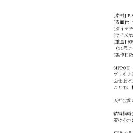
[素材] P
[表面仕
[ダイヤモン
[サイズ/m
[重量] 約5
（11号
[製作日数
SIPPO
プラチナ
面仕上げ
ことで、
天神宝飾
結婚指輪
着け心地