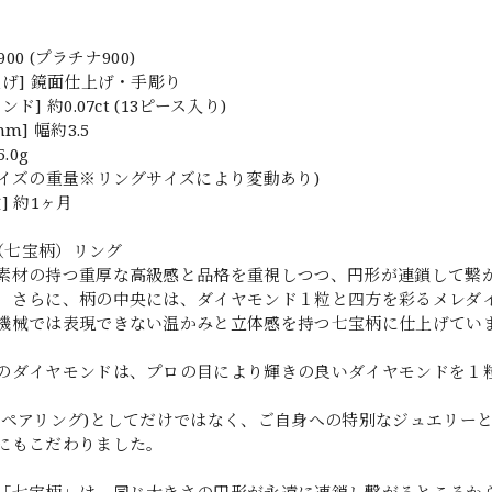
t900 (プラチナ900)
上げ] 鏡面仕上げ・手彫り
ド] 約0.07ct (13ピース入り)
m] 幅約3.5
.0g
サイズの重量※リングサイズにより変動あり)
] 約1ヶ月
U（七宝柄）リング
素材の持つ重厚な高級感と品格を重視しつつ、円形が連鎖して繋
」さらに、柄の中央には、ダイヤモンド１粒と四方を彩るメレダ
機械では表現できない温かみと立体感を持つ七宝柄に仕上げてい
のダイヤモンドは、プロの目により輝きの良いダイヤモンドを１
(ペアリング)としてだけではなく、ご自身への特別なジュエリー
にもこだわりました。