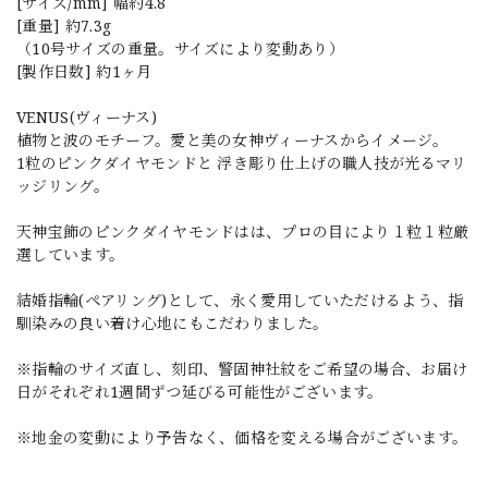
[サイズ/mm] 幅約4.8
[重量] 約7.3g
（10号サイズの重量。サイズにより変動あり）
[製作日数] 約1ヶ月
VENUS(ヴィーナス)
植物と波のモチーフ。愛と美の女神ヴィーナスからイメージ。
1粒のピンクダイヤモンドと 浮き彫り仕上げの職人技が光るマリ
ッジリング。
天神宝飾のピンクダイヤモンドはは、プロの目により１粒１粒厳
選しています。
結婚指輪(ペアリング)として、永く愛用していただけるよう、指
馴染みの良い着け心地にもこだわりました。
※指輪のサイズ直し、刻印、警固神社紋をご希望の場合、お届け
日がそれぞれ1週間ずつ延びる可能性がございます。
※地金の変動により予告なく、価格を変える場合がございます。