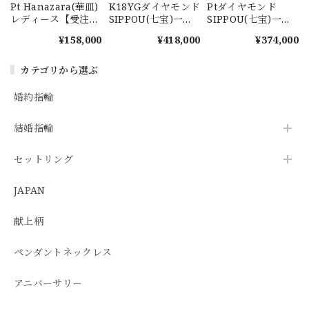
Pt Hanazara(華皿)
K18YGダイヤモンド
Ptダイヤモンド
レディース【受注製
SIPPOU(七宝)一文
SIPPOU(七宝)一文
作商品】
字リング
字リング
¥158,000
¥418,000
¥374,000
カテゴリから選ぶ
婚約指輪
結婚指輪
セットリング
JAPAN
献上柄
ペンダントネックレス
アニバーサリー