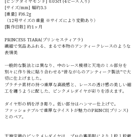
[ピンクダイヤモンド] 0.03ct (4ピース入り)
[サイズ/mm] 幅約3.5
[重量] 約6.2g
（12号サイズの重量 ※サイズにより変動あり）
[製作日数] 約1ヶ月
PRINCESS TIARA(プリンセスティアラ)
繊細で気品あふれる、まるで本物のアンティークレースのような
表情美
一般的な製法とは異なり、中のレース模様と天地のミル部分を
別々に作り後に貼り合わせる“昔ながらのアンティーク製法”で大
切に仕上げました。
プラチナ素材の持つ重厚な高級感と、レースの透け感の美しい細
工を纏うように配した、ピンクメレダイヤが彩りを添えます。
ダイヤ形の柄を浮き彫り。低い部分はハンマー仕上げで。
ファッショナブルで重厚なテイストが魅力のPRINCE(プリンス)
とのペア。
天神宝飾のピンクメレダイヤは、プロの審美眼により１粒１粒厳