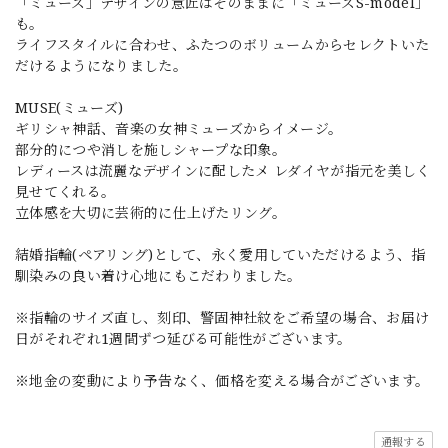
「ミューズ」デザインの意匠はそのままに「ミューズS-model」
も。
ライフスタイルに合わせ、ふたつのボリュームからセレクトいた
だけるようになりました。
MUSE(ミューズ)
ギリシャ神話、音楽の女神ミューズからイメージ。
部分的につや消しを施しシャープな印象。
レディースは流麗なデザインに配したメ レダイヤが指元を美しく
見せてくれる。
立体感を大切に芸術的に仕上げたリング。
結婚指輪(ペアリング)として、永く愛用していただけるよう、指
馴染みの良い着け心地にもこだわりました。
※指輪のサイズ直し、刻印、警固神社紋をご希望の場合、お届け
日がそれぞれ1週間ずつ延びる可能性がございます。
※地金の変動により予告なく、価格を変える場合がございます。
通報する