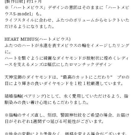
[製作日数] 約1ヶ月
※「ハートメビウス」デザインの意匠はそのままに「ハートメビ
ウスS-model」も。
ライフスタイルに合わせ、ふたつのボリュームからセレクトいた
だけるようになりました。
HEART MEBIUS(ハートメビウス)
ふたつのハートが永遠を表すメビウスの輪をイメージしたリング
に。
ハートを繋ぐように綺麗なダイヤモンドが放射状に煌めくレディ
ースを支えるメンズは幅広にしたロマンチックデザイン
天神宝飾のダイヤモンドは、”最高のカットにこだわり” プロの
目により輝きの良いダイヤモンドを１粒１粒厳選しています。
結婚指輪(ペアリング)として、永く愛用していただけるよう、指
馴染みの良い着け心地にもこだわりました。
※指輪のサイズ直し、刻印、警固神社紋をご希望の場合、お届け
日がそれぞれ1週間ずつ延びる可能性がございます。
※地金の変動により予告なく、価格を変える場合がございます。