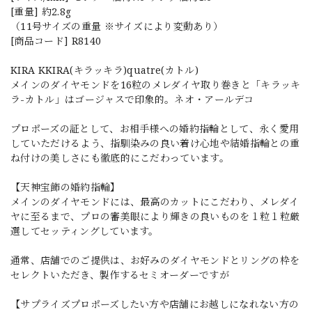
[重量] 約2.8g
（11号サイズの重量 ※サイズにより変動あり）
[商品コード] R8140
KIRA KKIRA(キラッキラ)quatre(カトル)
メインのダイヤモンドを16粒のメレダイヤ取り巻きと「キラッキ
ラ-カトル」はゴージャスで印象的。ネオ・アールデコ
プロポーズの証として、お相手様への婚約指輪として、永く愛用
していただけるよう、指馴染みの良い着け心地や結婚指輪との重
ね付けの美しさにも徹底的にこだわっています。
【天神宝飾の婚約指輪】
メインのダイヤモンドには、最高のカットにこだわり、メレダイ
ヤに至るまで、プロの審美眼により輝きの良いものを１粒１粒厳
選してセッティングしています。
通常、店舗でのご提供は、お好みのダイヤモンドとリングの枠を
セレクトいただき、製作するセミオーダーですが
【サプライズプロポーズしたい方や店舗にお越しになれない方の