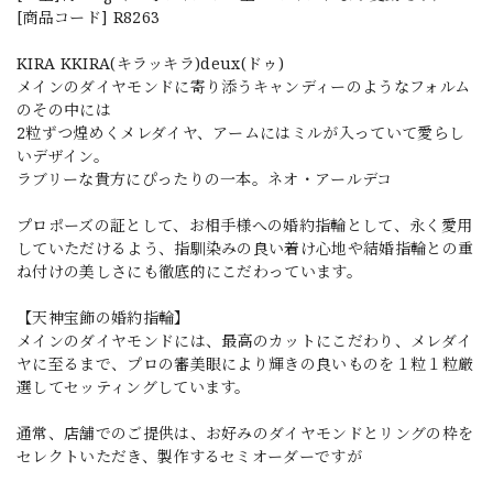
[商品コード] R8263
KIRA KKIRA(キラッキラ)deux(ドゥ)
メインのダイヤモンドに寄り添うキャンディーのようなフォルム
のその中には
2粒ずつ煌めくメレダイヤ、アームにはミルが入っていて愛らし
いデザイン。
ラブリーな貴方にぴったりの一本。ネオ・アールデコ
プロポーズの証として、お相手様への婚約指輪として、永く愛用
していただけるよう、指馴染みの良い着け心地や結婚指輪との重
ね付けの美しさにも徹底的にこだわっています。
【天神宝飾の婚約指輪】
メインのダイヤモンドには、最高のカットにこだわり、メレダイ
ヤに至るまで、プロの審美眼により輝きの良いものを１粒１粒厳
選してセッティングしています。
通常、店舗でのご提供は、お好みのダイヤモンドとリングの枠を
セレクトいただき、製作するセミオーダーですが