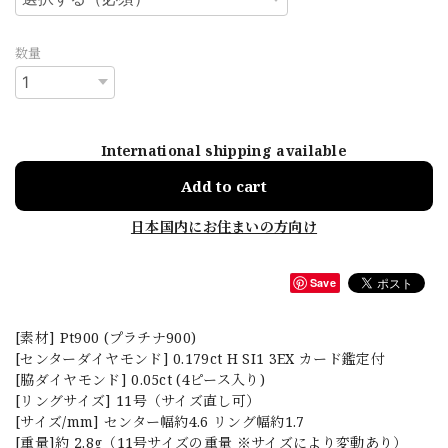
数量
International shipping available
Add to cart
日本国内にお住まいの方向け
Save
[素材] Pt900 (プラチナ900)
[センターダイヤモンド] 0.179ct H SI1 3EX カード鑑定付
[脇ダイヤモンド] 0.05ct (4ピース入り)
[リングサイズ] 11号（サイズ直し可）
[サイズ/mm] センター幅約4.6 リング幅約1.7
[重量]約 2.8g（11号サイズの重量 ※サイズにより変動あり）