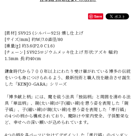
Save
[素材] SV925 (シルバー925) 燻し仕上げ
[サイズ/mm] 約W/7.0直径/80
[重量/g] 約3.6(P2.0 C1.6)
[チェーン] SV925ロジウムメッキ仕上げ 形状:アズキ 幅:約
1.5mm 長:約40cm
鎌倉時代から７００年以上にわたり受け継がれている博多の伝統
をいつも身につけられるよう、最新技術と職人技を融合させ誕生
した「KENJO-GARA」シリーズ
「博多献上柄」には、魔を祓う法具「独鈷柄」と周囲を清める法
具「華皿柄」、親(太い線)が子(細い線)を思う姿を表現した「親
子縞」、子(細い線)が親(太い線)を思う姿を表現した「孝行縞」
の4つの柄から構成されており、魔除けや家内安全、子孫繁栄な
ど、幸せへの深い願いが込められています。
4つの柄を各パーツに分けてデザインした「孝行縞」のペンダン