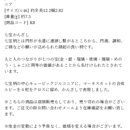
ニア
[サイズ/ｃm] 約全長12.2幅2.82
[重量/g] 約7.5
[商品コード] K8
七宝かんざし
七宝柄とは円形が永遠に連鎖し繋がるところから、円満、調和、
ご縁などの願いが込められた縁起の良い柄です。
人と人のつながりが七つの宝(金・銀・瑠璃・玻璃・珊瑚・めの
う・しゃこ)と同等の価値があることから名付けられたとされて
います。
七宝柄の中心キュービックジルコニアに、マーキスカットの合成
ルビーを４粒をクロスに留め、かんざしで表現しました。
※こちらの商品は店頭販売もしており、売り切れの場合がござい
ます。ご注文の際お問い合わせメールより在庫確認をお願い致し
ます。
※地金の変動により予告なく、価格を変える場合がございます。