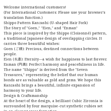
Welcome international customers!
(For International Customers: Please use your browser's
translation function.)
Shippo Pattern Kanzashi (U-shaped Hair Fork)
The Story of "Goen," "Eien," and "Enman"
This piece is inspired by the Shippo (Cloisonné) pattern,
a traditional Japanese design of overlapping circles. It
carries three beautiful wishes:
Goen (ご縁): Precious, destined connections between
people.
Eien (永遠): Eternity—a wish for happiness to last forever.
Enman (円満): Perfect harmony and peacefulness in life.
The name "Shippo" is derived from the "Seven
Treasures," representing the belief that our human
bonds are as valuable as gold and gems. We hope this
Kanzashi brings a beautiful, infinite expansion of
harmony to your life.
Design & Craftsmanship
At the heart of the design, a brilliant Cubic Zirconia is
surrounded by four marquise-cut synthetic rubies set