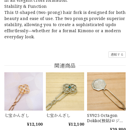
in an elegant cross formation.
Stability & Function
This U-shaped (two-prong) hair fork is designed for both
beauty and ease of use. The two prongs provide superior
stability, allowing you to create a sophisticated updo
effortlessly—whether for a formal Kimono or a modern
everyday look.
通報する
関連商品
七宝かんざし
七宝かんざし
SV925 Octagon
Dokko(独鈷)ロジウ
¥12,100
¥12,100
ムメッキ仕上げ か
¥39,800